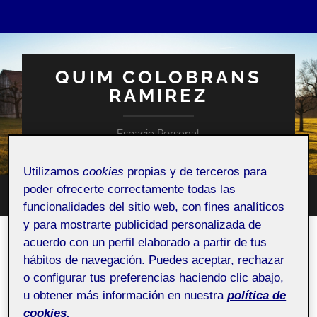
QUIM COLOBRANS
RAMIREZ
Espacio Personal
Utilizamos
cookies
propias y de terceros para
poder ofrecerte correctamente todas las
Altern
Alternar
funcionalidades del sitio web, con fines analíticos
el
el
campo
y para mostrarte publicidad personalizada de
menú
de
móvil
acuerdo con un perfil elaborado a partir de tus
búsqu
AUTOR:
FOLIO
hábitos de navegación. Puedes aceptar, rechazar
o configurar tus preferencias haciendo clic abajo,
u obtener más información en nuestra
política de
¡Bienvenidos y bienvenidas!
cookies.