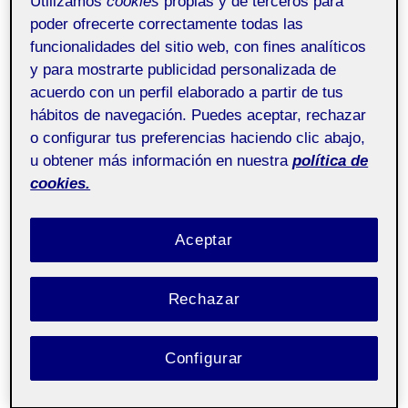
Utilizamos
cookies
propias y de terceros para
27 OCTUBRE, 2022
/
SIN COMENTARIOS
poder ofrecerte correctamente todas las
funcionalidades del sitio web, con fines analíticos
Programación de
Pública
y para mostrarte publicidad personalizada de
videojuegos 2D
acuerdo con un perfil elaborado a partir de tus
hábitos de navegación. Puedes aceptar, rechazar
o configurar tus preferencias haciendo clic abajo,
u obtener más información en nuestra
política de
cookies.
Aceptar
Rechazar
Entrega de la PEC 1 de la asignatura Programación de
Configurar
videojuegos 2D.