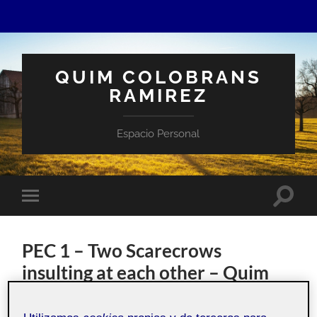
QUIM COLOBRANS
RAMIREZ
Espacio Personal
Altern
Alternar
el
el
campo
menú
de
móvil
búsqu
PEC 1 – Two Scarecrows
insulting at each other – Quim
Colobrans Ramírez