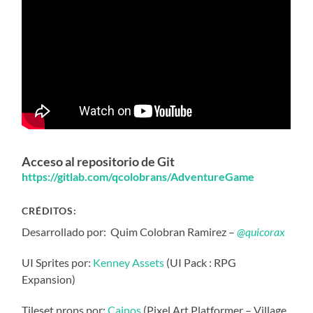
Acceso al repositorio de Git
https://gitlab.com/qcolobrans/AdventureGame
CRÉDITOS:
Desarrollado por: Quim Colobran Ramirez –
@quicorax
UI Sprites por:
Kenney Assets
(UI Pack : RPG
Expansion)
Tileset props por:
Cainos
(Pixel Art Platformer – Village