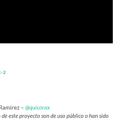
c-2
 Ramirez –
@quicorax
o de este proyecto son de uso público o han sido