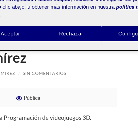
 clic abajo, u obtener más información en nuestra
política 
.
Aceptar
Rechazar
Configu
S – Quim
írez
AMIREZ
/
SIN COMENTARIOS
Pública
ra Programación de videojuegos 3D.