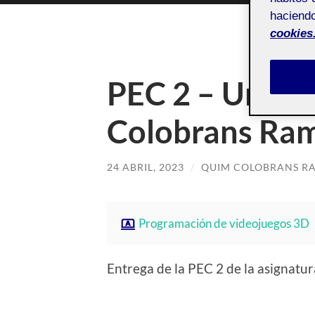
haciendo
cookies
PEC 2 – Un FP
Colobrans Ram
24 ABRIL, 2023
/
QUIM COLOBRANS R
Programación de videojuegos 3D
Entrega de la PEC 2 de la asignatu