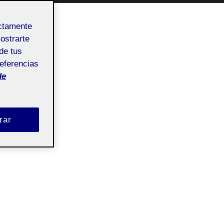
ectamente
mostrarte
de tus
referencias
de
rar