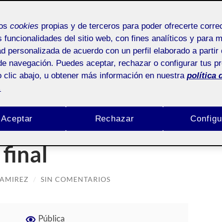
mos
cookies
propias y de terceros para poder ofrecerte corr
s funcionalidades del sitio web, con fines analíticos y para 
ad personalizada de acuerdo con un perfil elaborado a partir 
IO:
PRÁCTICA FINAL
de navegación. Puedes aceptar, rechazar o configurar tus p
 clic abajo, u obtener más información en nuestra
política 
ráctica final
.
r – Quim Colobrans
Aceptar
Rechazar
Configu
final
RAMIREZ
/
SIN COMENTARIOS
Pública