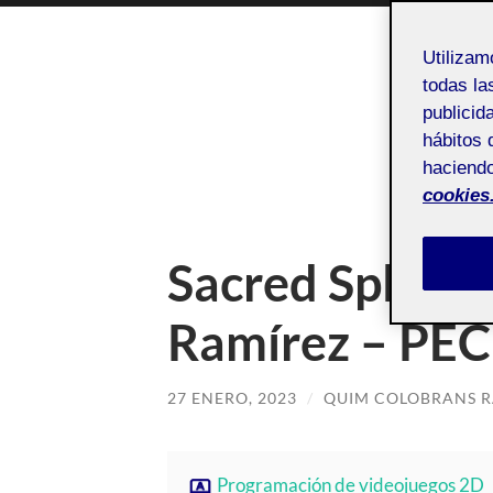
Utiliza
todas la
publicid
ACTIFOL
hábitos 
haciendo
P
cookies
Sacred Splinte
Ramírez – PEC 
27 ENERO, 2023
/
QUIM COLOBRANS 
Programación de videojuegos 2D