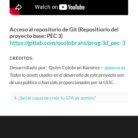
Acceso al repositorio de Git (Repositiorio del
proyecto base: PEC 3)
https://gitlab.com/qcolobrans/prog.3d_pec-3
CRÉDITOS:
Desarrollado por: Quim Colobran Ramirez –
@quicorax
Todos lo assets usados en el desarrollo de este proyecto son
de uso público o han sido proporcionados por la UOC.
4. ¿Serías capaz de crear tu GTA de zombis?