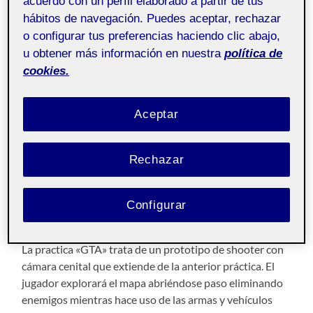
acuerdo con un perfil elaborado a partir de tus
Práctica Final – Un «GTA»
hábitos de navegación. Puedes aceptar, rechazar
Shooter cenital – Quim
o configurar tus preferencias haciendo clic abajo,
Colobrans Ramírez
u obtener más información en nuestra
política de
cookies.
3 JUNIO, 2023
/
SIN COMENTARIOS
Aceptar
Programación de
Pública
videojuegos 3D
Rechazar
Entrega de la Práctica Final de la asignatura
Programación de videojuegos 3D.
Configurar
Como jugar
La practica «GTA» trata de un prototipo de shooter con
cámara cenital que extiende de la anterior práctica. El
jugador explorará el mapa abriéndose paso eliminando
enemigos mientras hace uso de las armas y vehículos